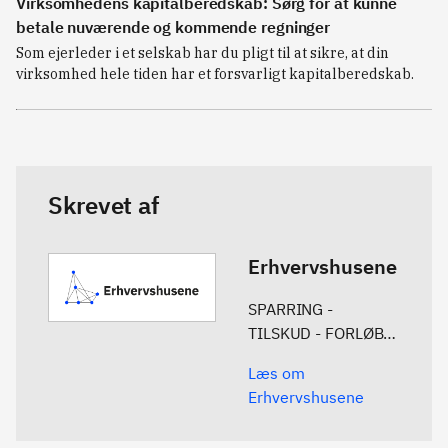
Virksomhedens kapitalberedskab: Sørg for at kunne
betale nuværende og kommende regninger
Som ejerleder i et selskab har du pligt til at sikre, at din
virksomhed hele tiden har et forsvarligt kapitalberedskab.
Skrevet af
Erhvervshusene
SPARRING -
TILSKUD - FORLØB
Erhvervshusene er
Læs om
sat i verden for at
Erhvervshusene
hjælpe virksomheder
og iværksættere i