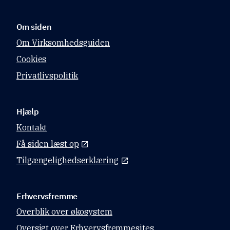
virksomhe
også lave 
ds 
et 
skatteregn
momsregn
Om siden
skab.
skab.
Om Virksomhedsguiden
Cookies
Privatlivspolitik
Hjælp
Kontakt
Få siden læst op
Tilgængelighedserklæring
Erhvervsfremme
Overblik over økosystem
Oversigt over Erhvervsfremmesites