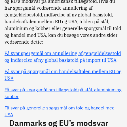
og EU's modsvar på amerikansk tillægstold. Hvis du
har spørgsmål vedrørende annullering af
gengældelsestold, indførelse af ny global basistold,
handelsaftalen mellem EU og USA, tolden på stål,
aluminium og kobber eller generelle spørgsmål til told
og handel med USA, kan du besøge vores andre sider
vedrørende dette:
Få svar spørgsmål om annullering af gengældelsestold
og indførelse af ny global basistold på import til USA
Få svar på spørgsmål om handelsaftalen mellem EU og
USA
Få svar på spørgsmål om tillægstold på stål, aluminium og
kobber
Få svar på generelle spørgsmål om told og handel med
USA
Danmarks og EU’s modsvar