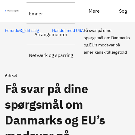
Mere
Søg
Emner
...
Forside
Øg dit salg
Handel med USA
Få svar på dine
Arrangementer
spørgsmål om Danmarks
og EU’s modsvar på
amerikansk tillægstold
Netværk og sparring
Artikel
Få svar på dine
spørgsmål om
Danmarks og EU’s