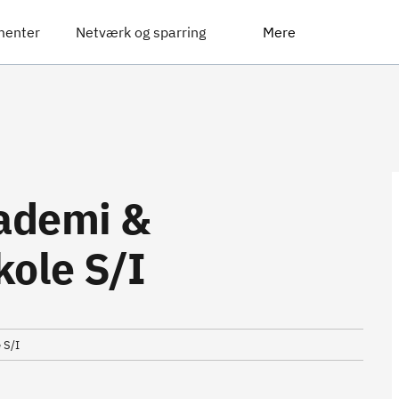
menter
Netværk og sparring
Mere
ademi &
kole S/I
 S/I