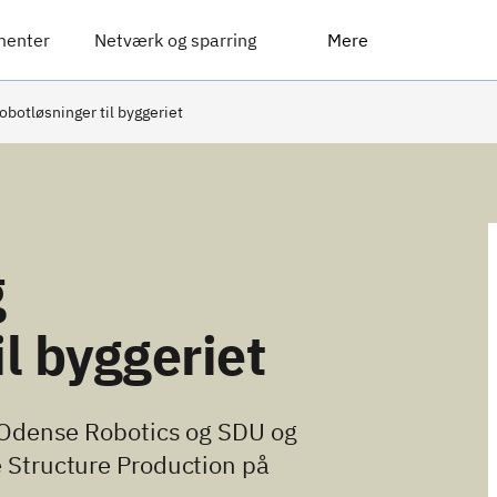
menter
Netværk og sparring
Mere
obotløsninger til byggeriet
g
il byggeriet
dense Robotics og SDU og
e Structure Production på