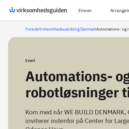
Emner
Arrange
Forside
Virksomhedsudvikling Danmark
Automations- og r
Event
Automations- o
robotløsninger t
Kom med når WE BUILD DENMARK, O
inviterer indenfor på Center for Larg