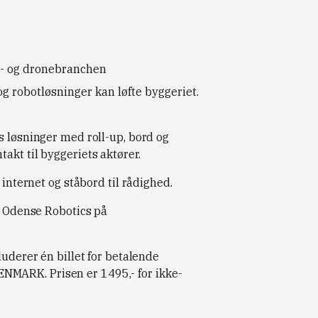
t- og dronebranchen
og robotløsninger kan løfte byggeriet.
s løsninger med roll-up, bord og
akt til byggeriets aktører.
 internet og ståbord til rådighed.
ra Odense Robotics på
luderer én billet for betalende
MARK. Prisen er 1495,- for ikke-