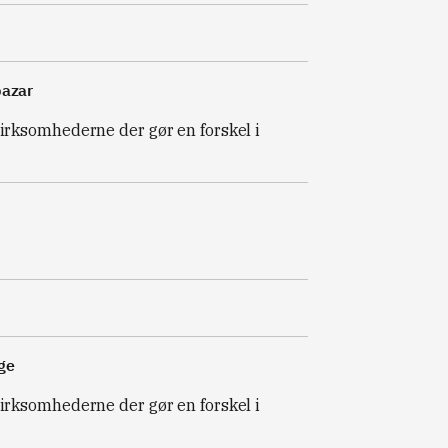
bazar
virksomhederne der gør en forskel i
ge
virksomhederne der gør en forskel i