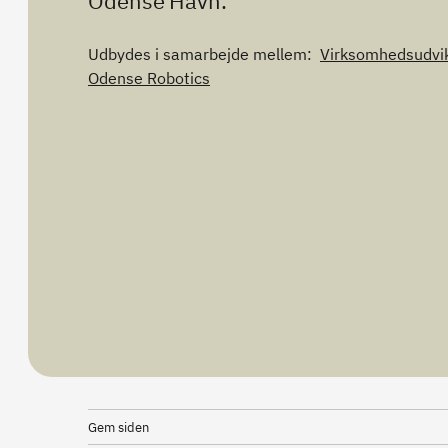
Odense Havn.
Udbydes i samarbejde mellem:
Virksomhedsudvik
Odense Robotics
Gem siden