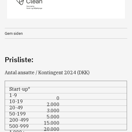
Gem siden
Prisliste:
Antal ansatte / Kontingent 2024 (DKK)
Start-up*
1-9
0
10-19
2.000
20-49
3.000
50-199
5.000
200-499
15.000
500-999
20.000