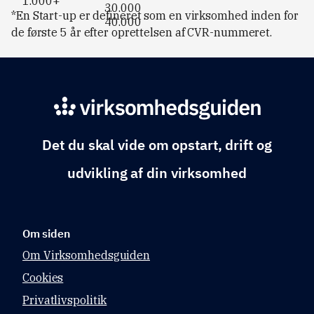
1.000+
30.000
*En Start-up er defineret som en virksomhed inden for
40.000
de første 5 år efter oprettelsen af CVR-nummeret.
Det du skal vide om opstart, drift og
udvikling af din virksomhed
Om siden
Om Virksomhedsguiden
Cookies
Privatlivspolitik