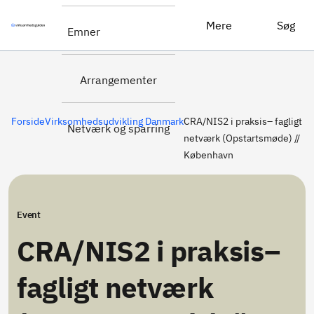
Tilmeld dig
CRA/NIS2 i praksis– fagligt netværk (Opstartsmøde) // København
Mere
Søg
Emner
her
Arrangementer
Forside
Virksomhedsudvikling Danmark
CRA/NIS2 i praksis– fagligt
Netværk og sparring
netværk (Opstartsmøde) //
København
Event
CRA/NIS2 i praksis–
fagligt netværk