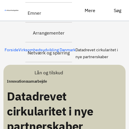
Datadrevet cirkularitet i nye partnerskaber
Ansøg her
Mere
Søg
Emner
Arrangementer
Forside
Virksomhedsudvikling Danmark
Datadrevet cirkularitet i
Netværk og sparring
nye partnerskaber
Lån og tilskud
Innovationssamarbejde
Datadrevet
cirkularitet i nye
partnerskaber