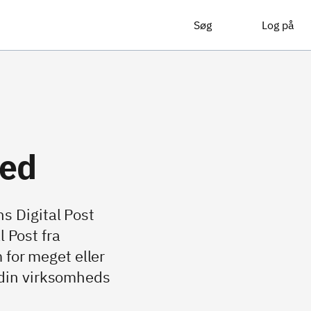
Søg
Log på
hed
 Digital Post
l Post fra
 for meget eller
l din virksomheds