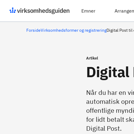
Emner
Arrange
Forside
Virksomhedsformer og registrering
Digital Post ti
Artikel
Digital
Når du har en v
automatisk opret
offentlige myndi
for lidt betalt s
Digital Post.