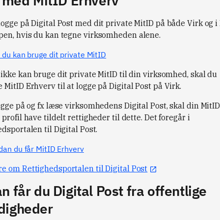
r med MitID Erhverv
ogge på Digital Post med dit private MitID på både Virk og i 
pen, hvis du kan tegne virksomheden alene.
 du kan bruge dit private MitID
ikke kan bruge dit private MitID til din virksomhed, skal du
MitID Erhverv til at logge på Digital Post på Virk.
ogge på og fx læse virksomhedens Digital Post, skal din MitI
profil have tildelt rettigheder til dette. Det foregår i
dsportalen til Digital Post.
dan du får MitID Erhverv
e om Rettighedsportalen til Digital Post
n får du Digital Post fra offentlige
digheder