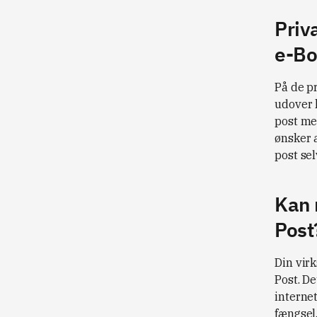
Priva
e-Bo
På de p
udover 
post me
ønsker 
post sel
Kan 
Post
Din virk
Post. D
internet
fængsel