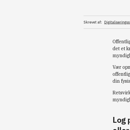
Skrevet af:
Digitaliserings
Offentl
det et k
myndigh
Vær opm
offentli
din fysi
Retsvir
myndigh
Log 