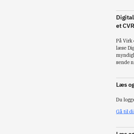
Digita
et CV
På Virk 
læse Dig
myndigh
sende ny
Læs og
Du logge
Gå til d
Læs og