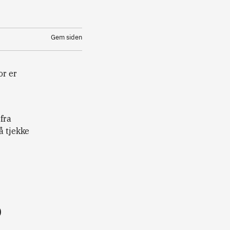
Gem siden
or er
fra
å tjekke
D