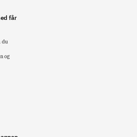
hed får
n du
en og
t-appen