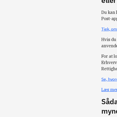
elle
Du kan l
Post-ap
Tjek, om
Hvis du 
anvende 
For at l
Erhverv 
Rettighe
Se, hvor
Læs mer
Såda
myn