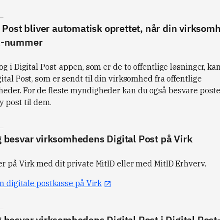
l Post bliver automatisk oprettet, når din virksom
R-nummer
og i Digital Post-appen, som er de to offentlige løsninger, ka
ital Post, som er sendt til din virksomhed fra offentlige
eder. For de fleste myndigheder kan du også besvare post
 post til dem.
 besvar virksomhedens Digital Post på Virk
r på Virk med dit private MitID eller med MitID Erhverv.
in digitale postkasse på Virk
 besvar virksomhedens Digital Post i Digital Pos