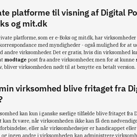
te platforme til visning af Digital Po
ks og mit.dk
rivate platforme, som er e-Boks og mit.dk, har virksomheder 
korrespondance med myndigheder - også mulighed for at u
d andre virksomheder. Det er gratis, hvis din virksomhed k
at
modtage
post fra andre virksomheder, men for at kunne
v, bliver virksomheden nødt til at benytte en betalt version.
min virksomhed blive fritaget fra Di
?
somhed kan kun i ganske særlige tilfælde blive fritaget fra D
et kan fx være, når virksomheden ikke kan få den nødvendig
forbindelse, eller når virksomhedsejer er handicappet eller 
, og ingen andre i virksomheden kan administrere virksom