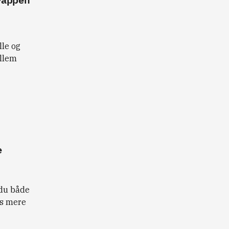
lle og
ellem
e
 du både
æs mere