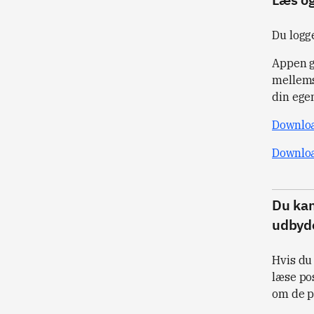
Du logg
Appen gi
mellems
din ege
Downloa
Downloa
Du kan
udbyd
Hvis du
læse po
om de p