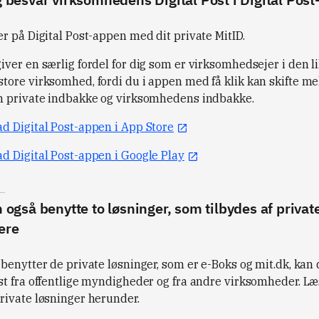
er på Digital Post-appen med dit private MitID.
ver en særlig fordel for dig som er virksomhedsejer i den li
tore virksomhed, fordi du i appen med få klik kan skifte m
n private indbakke og virksomhedens indbakke.
d Digital Post-appen i App Store
d Digital Post-appen i Google Play
 også benytte to løsninger, som tilbydes af privat
ere
 benytter de private løsninger, som er e-Boks og mit.dk, kan
st fra offentlige myndigheder og fra andre virksomheder. L
rivate løsninger herunder.