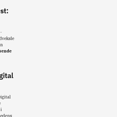
st:
-
dveksle
un
sende
gital
igital
e
i
hedens