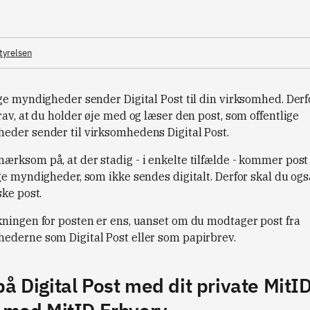
styrelsen
ige myndigheder sender Digital Post til din virksomhed. Derf
rav, at du holder øje med og læser den post, som offentlige
eder sender til virksomhedens Digital Post.
ærksom på, at der stadig - i enkelte tilfælde - kommer post 
ge myndigheder, som ikke sendes digitalt. Derfor skal du ogs
ske post.
kningen for posten er ens, uanset om du modtager post fra
ederne som Digital Post eller som papirbrev.
på Digital Post med dit private MitI