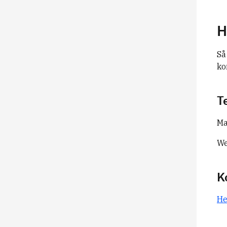
H
Så
ko
T
Ma
We
K
He