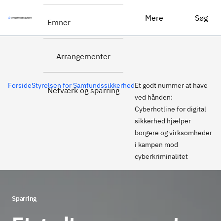
Læs mere om
Et godt nummer at have ved hånden: Cyberhotline for digital sikkerhed hjælper borgere og virksomheder i kampen mod cyberkriminalitet
Mere
Søg
Emner
Cyberhotlinen
Arrangementer
Forside
Styrelsen for Samfundssikkerhed
Et godt nummer at have
Netværk og sparring
ved hånden:
Cyberhotline for digital
sikkerhed hjælper
borgere og virksomheder
i kampen mod
cyberkriminalitet
Sparring