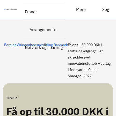
Søg
Få op til 30.000 DKK i støtte og adgang til et skræddersyet innovationsforløb – deltag i Innovation Camp Shanghai 2027
Mere
Søg
Emner
tilskud
Arrangementer
Forside
Virksomhedsudvikling Danmark
Få op til 30.000 DKK i
Netværk og sparring
støtte og adgang til et
skræddersyet
innovationsforløb – deltag
i Innovation Camp
Shanghai 2027
Tilskud
Få op til 30.000 DKK i