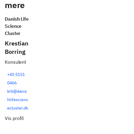
mere
Danish Life
Science
Cluster
Krestian
Borring
Konsulent
+45 5151
0466
krb@danis
hlifescienc
ecluster.dk
Vis profil