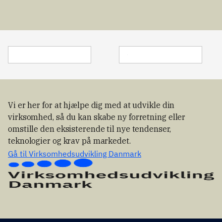
kvalitet.
ved at 
koble jer 
direkte 
med 
iværksætte
re, der 
arbejder 
med nye 
teknologier
, 
Vi er her for at hjælpe dig med at udvikle din
forretnings
virksomhed, så du kan skabe ny forretning eller
modeller 
omstille den eksisterende til nye tendenser,
og 
teknologier og krav på markedet.
løsninger 
på 
Gå til Virksomhedsudvikling Danmark
komplekse 
udfordring
er.