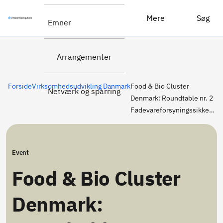
Tilmeld dig
Food & Bio Cluster Denmark: Roundtable nr. 2 Fødevareforsyningssikkerhed
Mere
Søg
Emner
her
Arrangementer
Forside
Virksomhedsudvikling Danmark
Food & Bio Cluster
Netværk og sparring
Denmark: Roundtable nr. 2
Fødevareforsyningssikkerhed
Event
Food & Bio Cluster
Denmark: