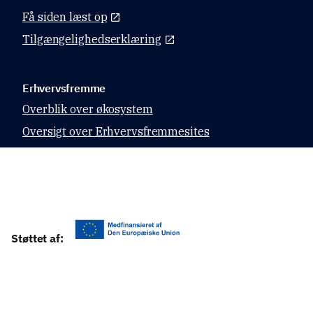
Få siden læst op
Tilgængelighedserklæring
Erhvervsfremme
Overblik over økosystem
Oversigt over Erhvervsfremmesites
Datahubben
Relevante sites
Virk.dk
Støttet af:
CVR