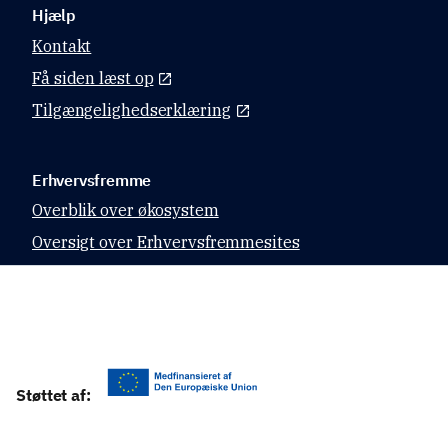
Hjælp
Sørense
Kontakt
n Skytte
Få siden læst op
Innovation
Tilgængelighedserklæring
Manager
Erhvervsfremme
Overblik over økosystem
Oversigt over Erhvervsfremmesites
Datahubben
Relevante sites
Virk.dk
Støttet af:
CVR