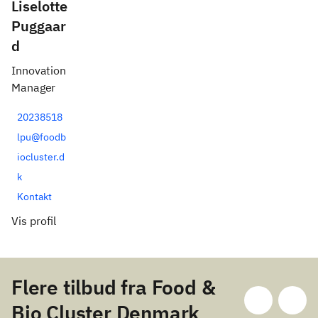
Liselotte
Puggaar
d
Innovation
Manager
20238518
lpu@foodb
iocluster.d
k
Kontakt
Vis profil
Flere tilbud fra Food &
Bio Cluster Denmark