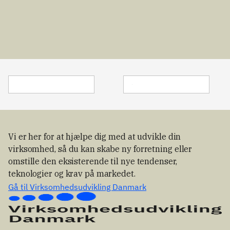
skabe nye 
fødevaresik
er
veje til 
kerhed og 
innovation 
kvalitet.
ved at 
koble jer 
direkte 
med 
iværksætte
re, der 
arbejder 
med nye 
teknologier
, 
Vi er her for at hjælpe dig med at udvikle din
forretnings
virksomhed, så du kan skabe ny forretning eller
modeller 
omstille den eksisterende til nye tendenser,
og 
teknologier og krav på markedet.
løsninger 
på 
Gå til Virksomhedsudvikling Danmark
komplekse 
udfordring
er.