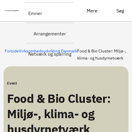
Food & Bio Cluster: Miljø-, klima- og husdyrnetværk
Tilmeld dig her
Mere
Søg
Emner
Arrangementer
Forside
Virksomhedsudvikling Danmark
Food & Bio Cluster: Miljø-,
Netværk og sparring
klima- og husdyrnetværk
Event
Food & Bio Cluster:
Miljø-, klima- og
husdyrnetværk