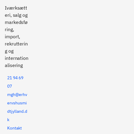
Iværksætt
eri, salg og
markedsfø
ring,
import,
rekrutterin
g og
internation
alisering
21 94 69
07
mgh@erhv
ervshusmi
dtjylland.d
k
Kontakt