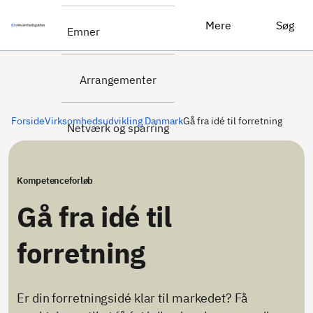
Gå fra idé til forretning
Ansøg her
Mere
Søg
Emner
Arrangementer
Forside
Virksomhedsudvikling Danmark
Gå fra idé til forretning
Netværk og sparring
Kompetenceforløb
Gå fra idé til
forretning
Er din forretningsidé klar til markedet? Få