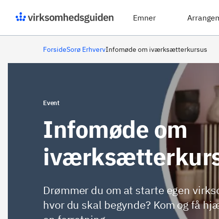
Emner
Arrange
Forside
Sorø Erhverv
Infomøde om iværksætterkursus
Event
Infomøde om
iværksætterkur
Drømmer du om at starte egen virks
hvor du skal begynde? Kom og få hjælp