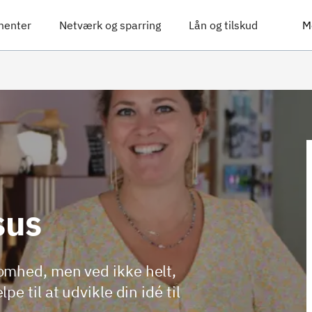
menter
Netværk og sparring
Lån og tilskud
M
sus
omhed, men ved ikke helt,
e til at udvikle din idé til