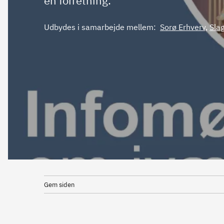
en forretning.
Udbydes i samarbejde mellem:
Sorø Erhverv,
Sla
Gem siden