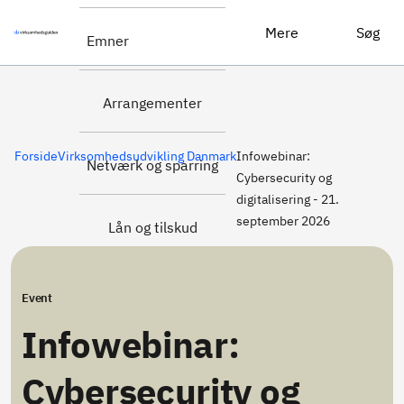
Tilmeld dig
Infowebinar: Cybersecurity og digitalisering - 21. september 2026
Mere
Søg
Emner
her
Arrangementer
Forside
Virksomhedsudvikling Danmark
Infowebinar:
Netværk og sparring
Cybersecurity og
digitalisering - 21.
september 2026
Lån og tilskud
Event
Infowebinar:
Cybersecurity og