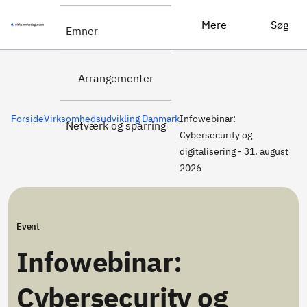
Tilmeld dig
Infowebinar: Cybersecurity og digitalisering - 31. august 2026
Mere
Søg
Emner
her
Arrangementer
Forside
Virksomhedsudvikling Danmark
Infowebinar:
Netværk og sparring
Cybersecurity og
digitalisering - 31. august
2026
Event
Infowebinar:
Cybersecurity og