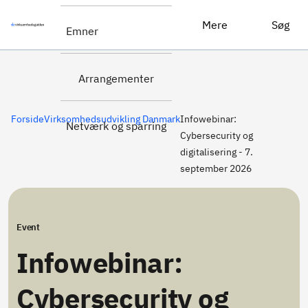
Tilmeld dig
Infowebinar: Cybersecurity og digitalisering - 7. september 2026
Mere
Søg
Emner
her
Arrangementer
Forside
Virksomhedsudvikling Danmark
Infowebinar:
Netværk og sparring
Cybersecurity og
digitalisering - 7.
september 2026
Event
Infowebinar:
Cybersecurity og