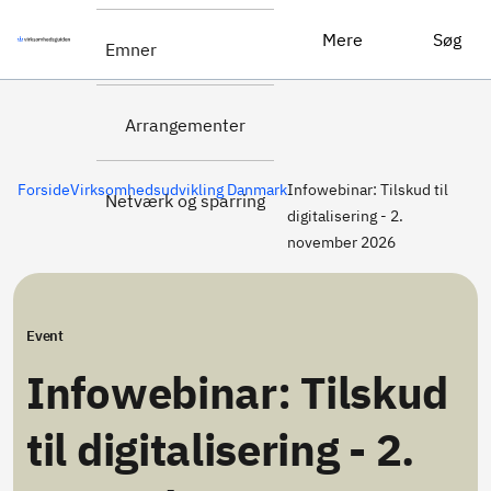
Tilmeld dig
Infowebinar: Tilskud til digitalisering - 2. november 2026
Mere
Søg
Emner
her
Arrangementer
Forside
Virksomhedsudvikling Danmark
Infowebinar: Tilskud til
Netværk og sparring
digitalisering - 2.
november 2026
Event
Infowebinar: Tilskud
til digitalisering - 2.