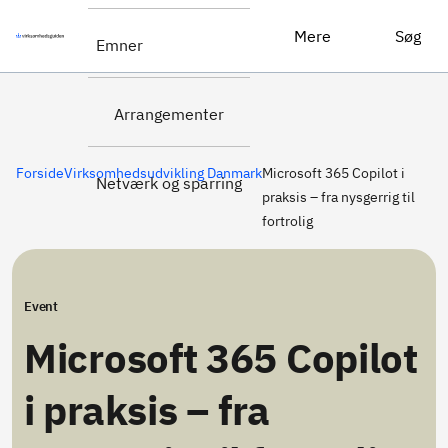
Tilmeld dig
Microsoft 365 Copilot i praksis – fra nysgerrig til fortrolig
Mere
Søg
Emner
her
Arrangementer
Forside
Virksomhedsudvikling Danmark
Microsoft 365 Copilot i
Netværk og sparring
praksis – fra nysgerrig til
fortrolig
Event
Microsoft 365 Copilot
i praksis – fra