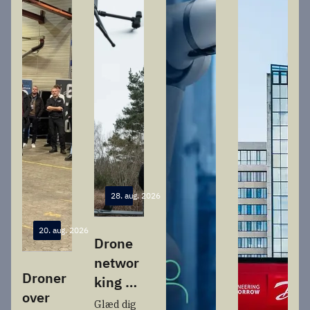
28. aug. 2026
20. aug. 2026
Drone
networ
Droner
king &
over
insight
Glæd dig 