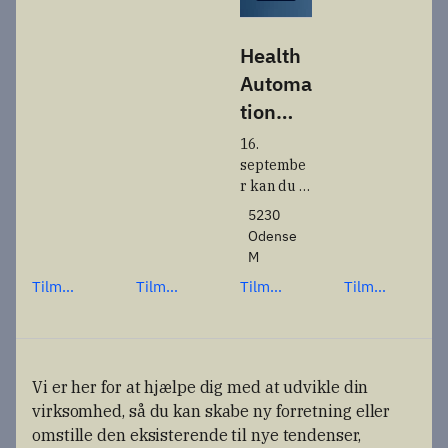
relationer 
på, 
og bringer 
hvordan vi 
dronebra
Health
kan flyve, 
nchen 
behandle 
Automa
tættere 
og 
tion
sammen.
beskytte 
Summi
data på en 
16. 
måde, der 
t 2026
septembe
styrker 
r kan du 
både 
deltage på 
5230
sikkerhed, 
Health 
Odense
transpare
Automatio
M
ns og 
n Summit, 
Tilmel
Tilmel
Tilmel
Tilmel
dansk 
hvor vi 
suverænit
d dig
d dig
d dig
d dig
zoomer 
et.
her
her
her
her
ind på 
virkninge
n af den 
Vi er her for at hjælpe dig med at udvikle din
nye 
virksomhed, så du kan skabe ny forretning eller
sundheds
omstille den eksisterende til nye tendenser,
reform og 