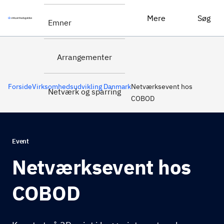
Netværksevent hos COBOD
Tilmeld dig her
Mere
Søg
Emner
Arrangementer
Forside
Virksomhedsudvikling Danmark
Netværksevent hos
Netværk og sparring
COBOD
Event
Netværksevent hos
COBOD