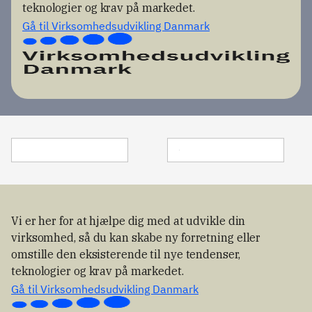
teknologier og krav på markedet.
kobler 
den til, 
Gå til Virksomhedsudvikling Danmark
hvilke 
robot- og 
automatio
nsløsning
er vi kan 
forvente i 
fremtiden
Vi er her for at hjælpe dig med at udvikle din
virksomhed, så du kan skabe ny forretning eller
omstille den eksisterende til nye tendenser,
teknologier og krav på markedet.
Gå til Virksomhedsudvikling Danmark