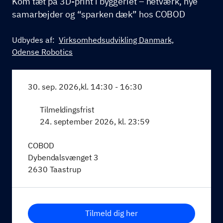
Kom tæt på 3D-print i byggeriet – netværk, nye
samarbejder og “sparken dæk” hos COBOD
Udbydes af:
Virksomhedsudvikling Danmark,
Odense Robotics
30. sep. 2026,
kl. 14:30 - 16:30
Tilmeldingsfrist
24. september 2026, kl. 23:59
COBOD
Dybendalsvænget 3
2630 Taastrup
Tilmeld dig her