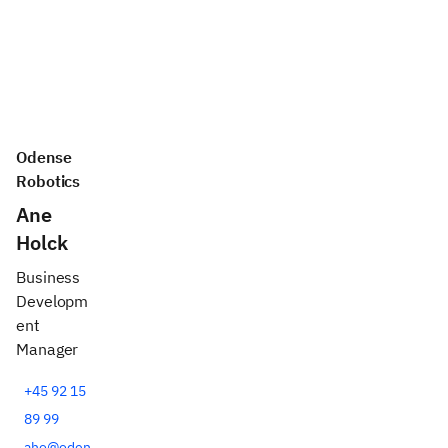
Odense
Robotics
Ane
Holck
Business
Developm
ent
Manager
+45 92 15
89 99
aho@oden