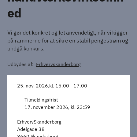
ed
Vi gør det konkret og let anvendeligt, når vi kigger
på rammerne for at sikre en stabil pengestrøm og
undgå konkurs.
Udbydes af:
Erhvervskanderborg
25. nov. 2026,
kl. 15:00 - 17:00
Tilmeldingsfrist
17. november 2026, kl. 23:59
ErhvervSkanderborg
Adelgade 38
8660 Skanderborg