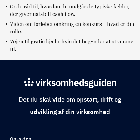
Gode råd til, hvordan du undgår de typiske fælder,
der giver ustabilt cash flow.
Viden om forløbet omkring en konkurs – hvad er din
rolle.
Vejen til gratis hjælp, hvis det begynder at stramme
til.
Det du skal vide om opstart, drift og
udvikling af din virksomhed
Om siden