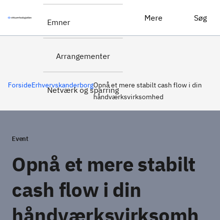
Tilmeld dig
Opnå et mere stabilt cash flow i din håndværksvirksomhed
Mere
Søg
Emner
her
Arrangementer
Forside
Erhvervskanderborg
Opnå et mere stabilt cash flow i din
Netværk og sparring
håndværksvirksomhed
Event
Opnå et mere stabilt
cash flow i din
håndværksvirksomh