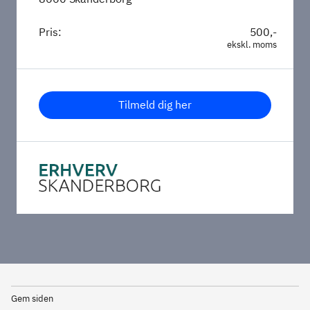
Pris:
500,-
ekskl. moms
Tilmeld dig her
Gem siden