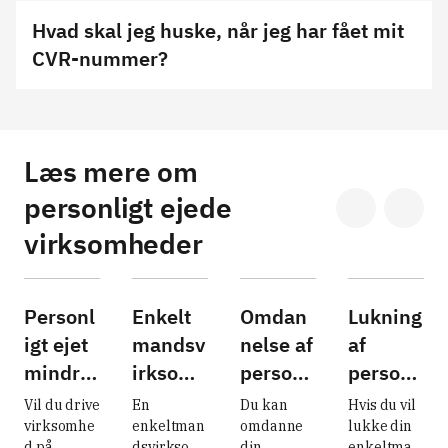
Hvad skal jeg huske, når jeg har fået mit
CVR-nummer?
Læs mere om
personligt ejede
virksomheder
Personl
Enkelt
Omdan
Lukning
igt ejet
mandsv
nelse af
af
mindre
irksomh
personli
personli
virksom
ed
gt ejet
gt ejet
Vil du drive 
En 
Du kan 
Hvis du vil 
hed
virksom
virksom
virksomhe
enkeltman
omdanne 
lukke din 
d på 
dsvirksom
din 
enkeltman