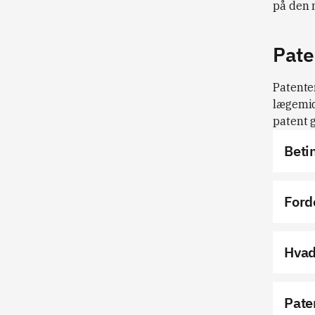
på den 
Pate
Patenter
lægemid
patent g
Beti
Ford
Hvad
Pate