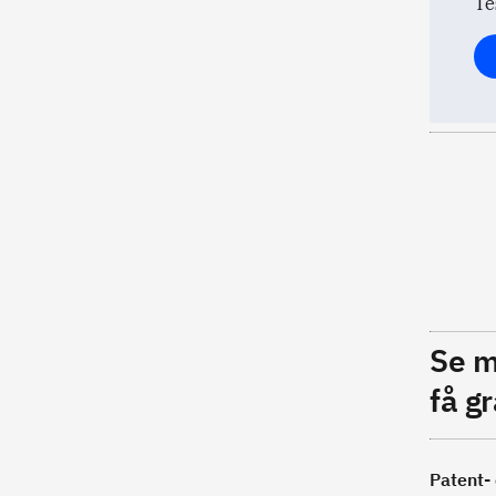
Te
Se m
få gr
Patent-