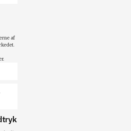
erne af
rkedet.
r.
e
dtryk