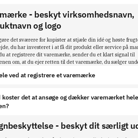
mærke - beskyt virksomhedsnavn,
uktnavn og logo
øre det sværere for kopister at stjæle din idé og høste frugt
jde, du har investeret i at få dit produkt eller service på ma
u at registrere dit varemærke, sender du et klart signal til
nen om, at du ejer retten til det varemærke, du sælger unde
ele ved at registrere et varemærke
 koster det at ansøge og dækker varemærket hel
en?
gnbeskyttelse - beskyt dit særligt u