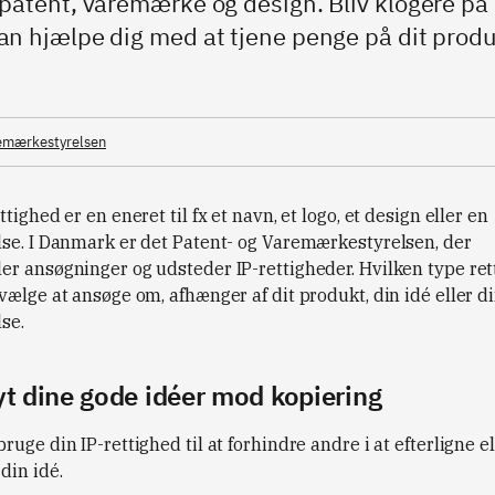
patent, varemærke og design. Bliv klogere på
an hjælpe dig med at tjene penge på dit produ
remærkestyrelsen
ttighed er en eneret til fx et navn, et logo, et design eller en
lse. I Danmark er det Patent- og Varemærkestyrelsen, der
er ansøgninger og udsteder IP-rettigheder. Hvilken type ret
vælge at ansøge om, afhænger af dit produkt, din idé eller d
se.
t dine gode idéer mod kopiering
ruge din IP-rettighed til at forhindre andre i at efterligne el
din idé.