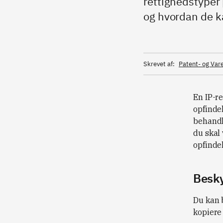
rettighedstyper 
og hvordan de k
Skrevet af:
Patent- og Va
En IP-re
opfinde
behandl
du skal 
opfindel
Besky
Du kan b
kopiere 