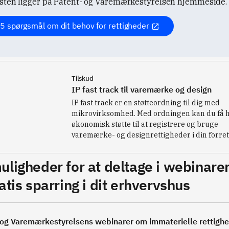
sten ligger på Patent- og Varemærkestyrelsen hjemmeside.
5 spørgsmål om dit behov for rettigheder
Tilskud
IP fast track til varemærke og design
IP fast track er en støtteordning til dig med
mikrovirksomhed. Med ordningen kan du få 
økonomisk støtte til at registrere og bruge
varemærke- og designrettigheder i din forret
uligheder for at deltage i webinare
atis sparring i dit erhvervshus
 og Varemærkestyrelsens webinarer om immaterielle rettigh