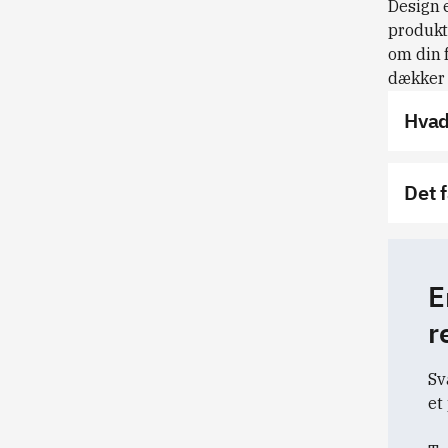
Design e
produkt
om din 
dækker o
Hvad
Det f
E
r
Sv
et