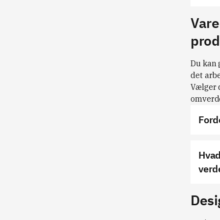
Vare
prod
Du kan g
det arbe
Vælger d
omverde
Ford
Hvad
verd
Desi