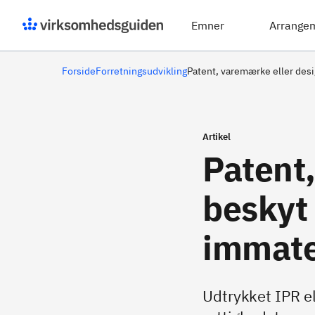
Emner
Arrange
Forside
Forretningsudvikling
Patent, varemærke eller desi
Artikel
Patent,
beskyt
immater
Udtrykket IPR el