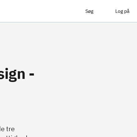
Søg
Log på
ign -
d
e tre