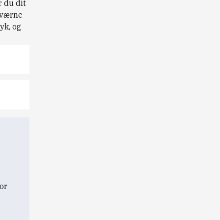
r du dit
 værne
yk, og
or