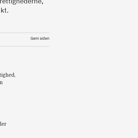
 rettighederne,
kt.
Gem siden
tighed,
in
ler