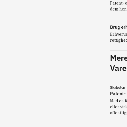
Patent- 
dem her.
Brug er
Erhvervs
rettighe
Mere
Vare
Skabelon
Patent-
Med en f
eller vir
offentli