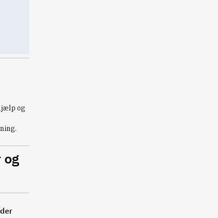
hjælp og
ning.
r og
eder