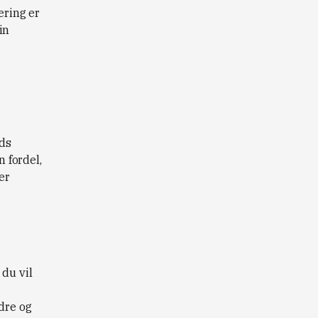
ering er
in
eds
n fordel,
er
 du vil
dre og