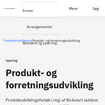
Produkt- og forretningsudvikling
Læs mere her
Mere
Søg
Emner
Arrangementer
Forside
VisitAarhus
Produkt- og forretningsudvikling
Netværk og sparring
Sparring
Produkt- og
forretningsudvikling
Produktudviklingsforløb i regi af Kickstart outdoor