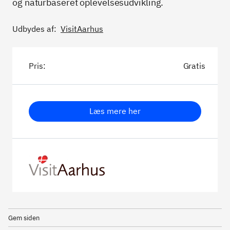
og naturbaseret oplevelsesudvikling.
Udbydes af:
VisitAarhus
Pris:
Gratis
Læs mere her
Gem siden