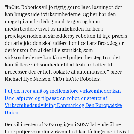
"InCite Robotics vil jo rigtig gerne lave løsninger, der
kan bruges ude i virksomhederne. Og her har den
meget givende dialog med Jørgen og hans
medarbejdere givet os muligheden for her i
projektperioden at skræddersy robotten til lige præcis
det arbejde, den skal udføre her hos Lars Broe. Jeg er
derfor stor fan af det lille startkick, som
virksomhederne kan få med puljen her. Jeg tror, det
kan få flere virksomheder til at teste robotter til
processer, der er helt oplagte at automatisere", siger
Michael Hye Nielsen, CEO i InCite Robotics.
Puljen, hvor små og mellemstore virksomheder kan
låne, afprøve og tilpasse en robot, er støttet af
Virksomhedsudvikling Danmark og Den Europæiske
Union.
Der vil i resten af 2026 og igen i 2027 løbende åbne
flere puljer, som din virksomhed kan få fingrene i, hvis I