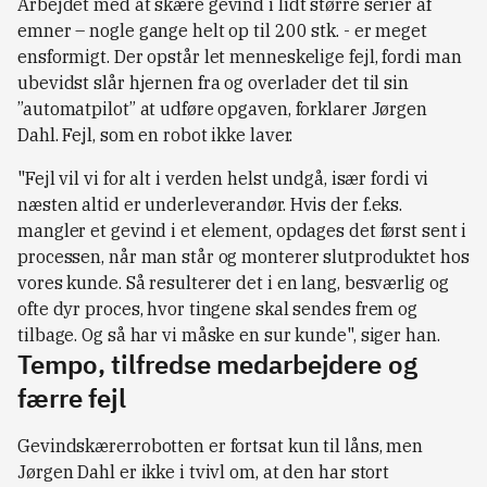
Arbejdet med at skære gevind i lidt større serier af
emner – nogle gange helt op til 200 stk. - er meget
ensformigt. Der opstår let menneskelige fejl, fordi man
ubevidst slår hjernen fra og overlader det til sin
”automatpilot” at udføre opgaven, forklarer Jørgen
Dahl. Fejl, som en robot ikke laver.
"Fejl vil vi for alt i verden helst undgå, især fordi vi
næsten altid er underleverandør. Hvis der f.eks.
mangler et gevind i et element, opdages det først sent i
processen, når man står og monterer slutproduktet hos
vores kunde. Så resulterer det i en lang, besværlig og
ofte dyr proces, hvor tingene skal sendes frem og
tilbage. Og så har vi måske en sur kunde", siger han.
Tempo, tilfredse medarbejdere og
færre fejl
Gevindskærerrobotten er fortsat kun til låns, men
Jørgen Dahl er ikke i tvivl om, at den har stort