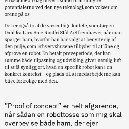
virksomhed i dag bliver i stand til at udnytte
potentialerne ved den nye teknologi, som vokser om
ørene på os.
Det er også to af de væsentlige fordele, som Jørgen
Dahl fra Lars Broe Rustfri Stål A/S fremhæver, når man
spørger ham, hvorfor han har valgt at benytte sig af
den pulje, som Erhvervshusene tilbyder til at låne og
afprøve en robot. En betalt prøveperiode, der kan
rumme både tilpasning og udvikling, giver nemlig luft
til at få synliggjort, hvad en specifik robot kan i en
konkret kontekst – og plads til, at medarbejderne kan
blive fortrolige med den.
”Proof of concept” er helt afgørende,
når sådan en robottosse som mig skal
overbevise både ham, der ejer