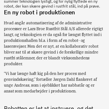
summer teknologien lystigt, og for nylig flyttede en ny
robot, der kan skære gevind i rustfrit stål, ind på prøve.
En ny robot i produktionen
Hvad angår automatisering af de administrative
processer er Lars Broe Rustfrit Stål A/S allerede rigtigt
langt, og teknologien er da også for længst flyttet ind i
produktionshallen bl.a. i form af en robot- og
lasersvejser. Men det er nyt, at en kollaborativ robot
bliver sat til at skære gevind i de forskellige mindre
rustfri stålemner, der er blandt virksomhedens
produkter.
“Vi har længe haft kig på den her proces med
genvindskæring,” fortæller Jørgen Dahl flankeret af
unge Andreas, som i øjeblikket har sabbatår og er
ansat som medarbejder i produktionen.
Robotten er let at instruere, og det