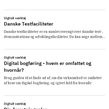
among hundreds of facilities sorted by e.g. type, work area and 
location. Once you have found a possible relevant facility, you 
can contact them directly and get the right test process 
started.
Digitalt værktøj
Danske Testfaciliteter
Danske testfaciliteter er en samlet oversigt over danske test-, 
demonstrations og udviklingsfaciliteter. Du kan søge mellem 
flere hundrede faciliteter sorteret efter f.eks. type, 
arbejdsområde og beliggenhed. Når du har fundet en mulig 
relevant facilitet, kan du kontakte dem direkte og få igangsat 
det rette testforløb.
Digitalt værktøj
Digital bogføring - hvem er omfattet og
hvornår?
Brug guiden til at finde ud af, om din virksomhed er omfattet 
af krav om digital bogføring, og i givet fald fra hvornår.
Digitalt værktøj