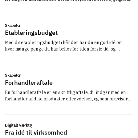
og hvor samarbejdspartnere efterspørger ESG-data i Excel-
format. 
Skabelon
Etableringsbudget
Med dit etableringsbudget i hånden har du en god idé om, 
hvor mange penge du har behov for i den første tid, og 
hvornår det er realistisk at komme i gang med virksomheden. 
Hent en skabelon til dit etableringsbudget. 
Skabelon
Forhandleraftale
En forhandleraftale er en skriftlig aftale, du indgår med en 
forhandler af dine produkter eller ydelser, og som præciserer 
rammerne for jeres samarbejde og indbyrdes forpligtelser. 
Læs mere om, hvad en forhandleraftale skal indeholde, og 
hent en skabelon. 
Digitalt værktøj
Fra idé til virksomhed