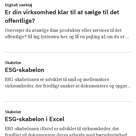
Digitalt værktøj
Er din virksomhed klar til at sælge til det
offentlige?
Overvejer du at sælge dine produkter eller services til det 
offentlige? Så tag lyntesten her, og få en pejling af, om du er 
klædt på til at byde ind på opgaver i kommune, stat eller 
regioner.
Skabelon
ESG-skabelon
ESG-skabelonen er udviklet til små og mellemstore 
virksomheder, der frivilligt ønsker at dokumentere og opgøre 
deres arbejde med bæredygtighed. Læs mere om skabelonen, 
og hent den her.
Skabelon
ESG-skabelon i Excel
ESG-skabelonen i Excel er udviklet til virksomheder, der 
frivilligt vil dokumentere deres arbejde med bæredygtighed, 