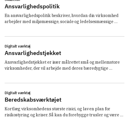
Ansvarlighedspolitik
En ansvarlighedspolitik beskriver, hvordan din virksomhed 
arbejder med miljømæssige, sociale og ledelsesmæssige 
forhold, herunder ansattes arbejdsforhold. Læs, hvad 
politikken kan indeholde, og hent skabelonen.
Digitalt værktøj
Ansvarlighedstjekket
Ansvarlighedstjekket er især målrettet små og mellemstore 
virksomheder, der vil arbejde med deres bæredygtige 
indsatser, styrke deres ansvarlighed og sikre, at de er på 
forkant med krav og forventninger fra omverdenen. Få 
overblik over, hvordan din virksomhed kan arbejde med due 
diligence for bæredygtighed gennem 6 skridt.
Digitalt værktøj
Beredskabsværktøjet
Kortlæg virksomhedens største risici, og lav en plan for 
risikostyring og kriser. Så kan du forebygge trusler og være 
klar til at handle, hvis en krise rammer. 