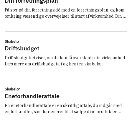
Din forretningsplan
Få styr på din forretningsidé med en forretningsplan, og kom 
omkring væsentlige overvejelser til start af virksomhed. Din 
plan kan gemmes, deles og downloades.
Skabelon
Driftsbudget
Driftsbudgettet viser, om du kan få overskud i din virksomhed. 
Læs mere om driftsbudgettet og hent en skabelon. 
Skabelon
Eneforhandleraftale
En eneforhandleraftale er en skriftlig aftale, du indgår med 
en forhandler, som har eneret til at sælge dine produkter 
eller ydelser. Læs mere om, hvad en eneforhandleraftale skal 
indeholde, og hent en skabelon.  