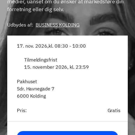
medier, uanset om du ønsker at markedsføre din
forretning eller dig selv.
Udbydes af:
BUSINESS KOLDING
17. nov. 2026,
kl. 08:30 - 10:00
Tilmeldingsfrist
15. november 2026, kl. 23:59
Pakhuset
Sdr. Havnegade 7
6000 Kolding
Pris:
Gratis