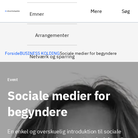
Læs mere om vores
Sociale medier for begyndere
Mere
Søg
Emner
event
Arrangementer
Forside
BUSINESS KOLDING
Sociale medier for begyndere
Netværk og sparring
Event
Sociale medier for
begyndere
En enkel og overskuelig introduktion til sociale