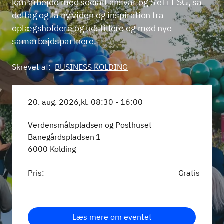
kan arbejde med socialt ansvar og S’et i ESG, så
deltag og få ny viden og inspiration fra
oplægsholdere og udstillere og mød nye
samarbejdspartnere.
Skrevet af:
BUSINESS KOLDING
20. aug. 2026,
kl. 08:30 - 16:00
Verdensmålspladsen og Posthuset
Banegårdspladsen 1
6000 Kolding
Pris:
Gratis
Læs mere om eventet