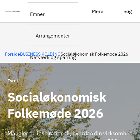
Læs mere om
Socialøkonomisk Folkemøde 2026
Mere
Søg
Emner
eventet
Arrangementer
Forside
BUSINESS KOLDING
Socialøkonomisk Folkemøde 2026
Netværk og sparring
Event
Socialøkonomisk
Folkemøde 2026
Mangler du inspiration til, hvordan din virksomhed