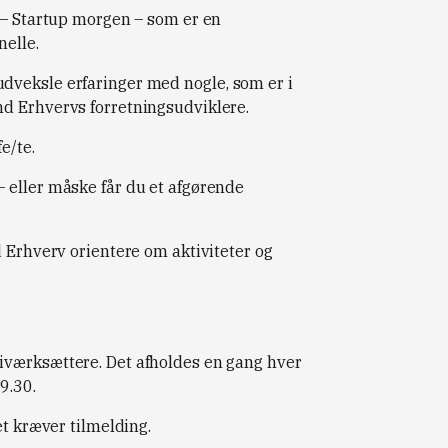
 – Startup morgen – som er en
nelle.
dveksle erfaringer med nogle, som er i
d Erhvervs forretningsudviklere.
e/te.
 eller måske får du et afgørende
d Erhverv orientere om aktiviteter og
iværksættere. Det afholdes en gang hver
9.30.
et kræver tilmelding.