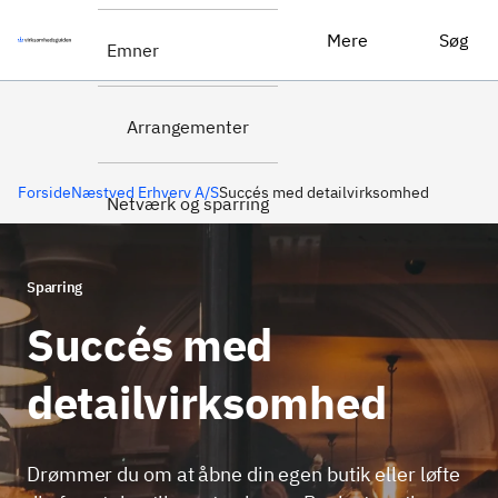
Succés med detailvirksomhed
Kontakt
Mere
Søg
Emner
Arrangementer
Forside
Næstved Erhverv A/S
Succés med detailvirksomhed
Netværk og sparring
Sparring
Succés med
detailvirksomhed
Drømmer du om at åbne din egen butik eller løfte