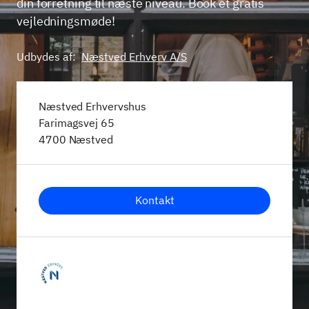
din forretning til næste niveau. Book et gratis
vejledningsmøde!
Udbydes af:
Næstved Erhverv A/S
Næstved Erhvervshus
Farimagsvej 65
4700 Næstved
Kontakt