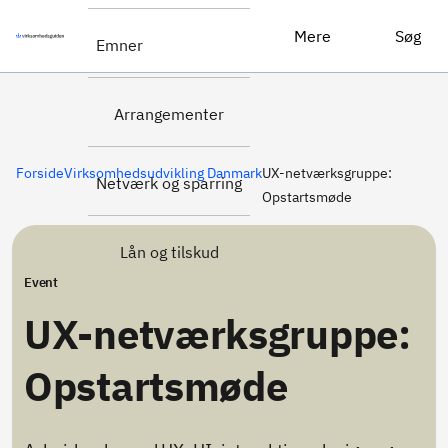
UX-netværksgruppe: Opstartsmøde
Tilmeld dig her
Mere
Søg
Emner
Arrangementer
Forside
Virksomhedsudvikling Danmark
UX-netværksgruppe:
Netværk og sparring
Opstartsmøde
Lån og tilskud
Event
UX-netværksgruppe:
Opstartsmøde