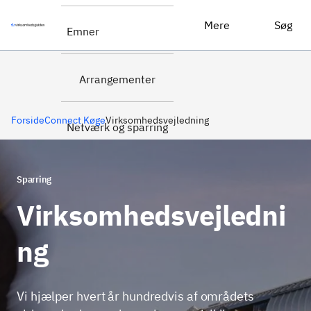
Læs mere om Connect
Virksomhedsvejledning
Mere
Søg
Emner
Køge her
Arrangementer
Forside
Connect Køge
Virksomhedsvejledning
Netværk og sparring
Sparring
Virksomhedsvejledni
ng
Vi hjælper hvert år hundredvis af områdets