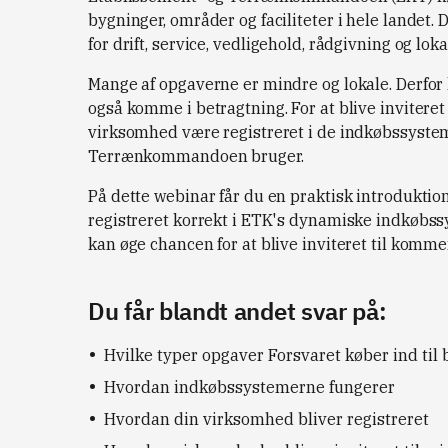
bygninger, områder og faciliteter i hele landet
for drift, service, vedligehold, rådgivning og lok
Mange af opgaverne er mindre og lokale. Derfo
også komme i betragtning. For at blive inviteret
virksomhed være registreret i de indkøbssyste
Terrænkommandoen bruger.
På dette webinar får du en praktisk introduktio
registreret korrekt i ETK's dynamiske indkøbssy
kan øge chancen for at blive inviteret til komm
Du får blandt andet svar på:
Hvilke typer opgaver Forsvaret køber ind til 
Hvordan indkøbssystemerne fungerer
Hvordan din virksomhed bliver registreret