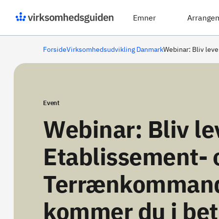
Emner
Arrange
Forside
Virksomhedsudvikling Danmark
Webinar: Bliv lev
Event
Webinar: Bliv le
Etablissement- 
Terrænkommand
kommer du i betr