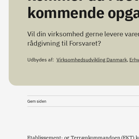
kommende opga
Vil din virksomhed gerne levere varer
rådgivning til Forsvaret?
Udbydes af:
Virksomhedsudvikling Danmark,
Erh
Gem siden
Etablissement- og Terrænkommandoen (EKT) køb