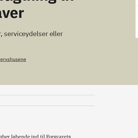
ver
, serviceydelser eller
vervshusene
er løbende ind til Forsvarets