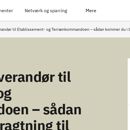
menter
Netværk og sparring
Mere
erandør til Etablissement- og Terrænkommandoen – sådan kommer du i 
verandør til
og
oen – sådan
agtning til