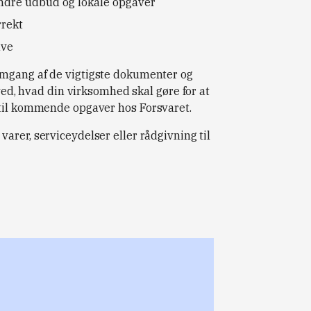
indre udbud og lokale opgaver
rrekt
ave
emgang af de vigtigste dokumenter og
 ved, hvad din virksomhed skal gøre for at
 til kommende opgaver hos Forsvaret.
varer, serviceydelser eller rådgivning til