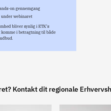
hands-on gennemgang
d under webinaret
omhed bliver synlig i ETK's
at komme i betragtning til både
iudbud.
ret? Kontakt dit regionale Erhvervs