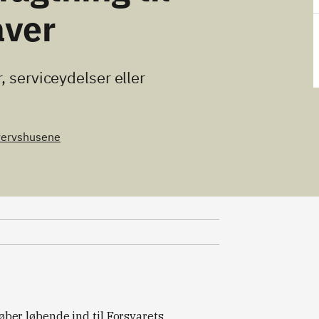
ver
, serviceydelser eller
vervshusene
er løbende ind til Forsvarets