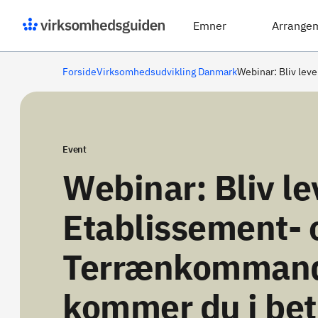
Emner
Arrange
Forside
Virksomhedsudvikling Danmark
Webinar: Bliv lev
Event
Webinar: Bliv le
Etablissement- 
Terrænkommand
kommer du i betr