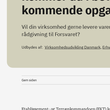
kommende opga
Vil din virksomhed gerne levere varer
rådgivning til Forsvaret?
Udbydes af:
Virksomhedsudvikling Danmark,
Erh
Gem siden
Etablissement- og Terrænkommandoen (EKT) køb