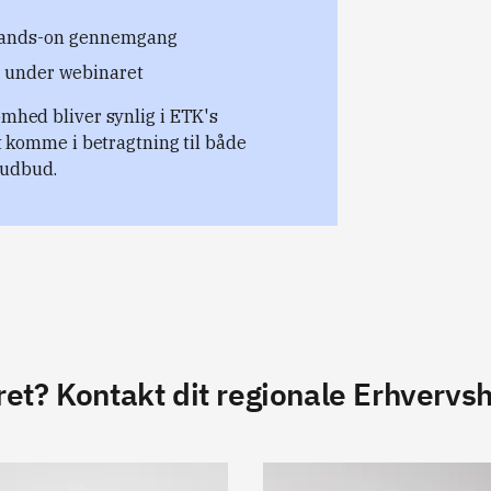
hands-on gennemgang
d under webinaret
omhed bliver synlig i ETK's
at komme i betragtning til både
iudbud.
ret? Kontakt dit regionale Erhvervs