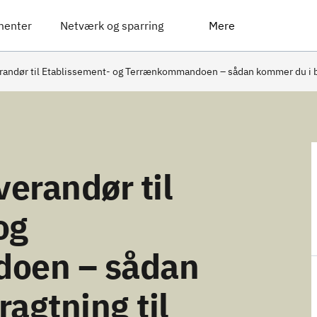
menter
Netværk og sparring
Mere
erandør til Etablissement- og Terrænkommandoen – sådan kommer du i 
verandør til
og
oen – sådan
agtning til