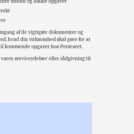
indre udbud og lokale opgaver
rrekt
ave
emgang af de vigtigste dokumenter og
 ved, hvad din virksomhed skal gøre for at
 til kommende opgaver hos Forsvaret.
varer, serviceydelser eller rådgivning til