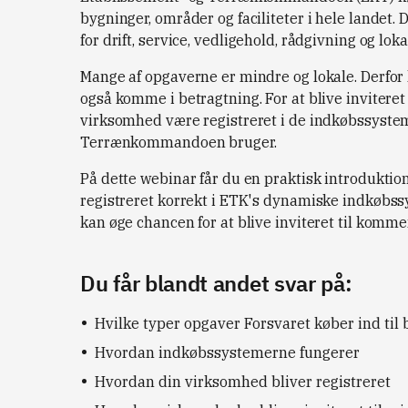
bygninger, områder og faciliteter i hele landet
for drift, service, vedligehold, rådgivning og lok
Mange af opgaverne er mindre og lokale. Derfo
også komme i betragtning. For at blive inviteret
virksomhed være registreret i de indkøbssyste
Terrænkommandoen bruger.
På dette webinar får du en praktisk introduktio
registreret korrekt i ETK's dynamiske indkøbssy
kan øge chancen for at blive inviteret til komm
Du får blandt andet svar på:
Hvilke typer opgaver Forsvaret køber ind til 
Hvordan indkøbssystemerne fungerer
Hvordan din virksomhed bliver registreret