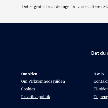
Det er gratis for at deltage for iværksættere i
Det du 
Om siden
Hjælp
Om Virksomhedsguiden
Kontakt
Cookies
Få side
Privatlivspolitik
Tilgæng