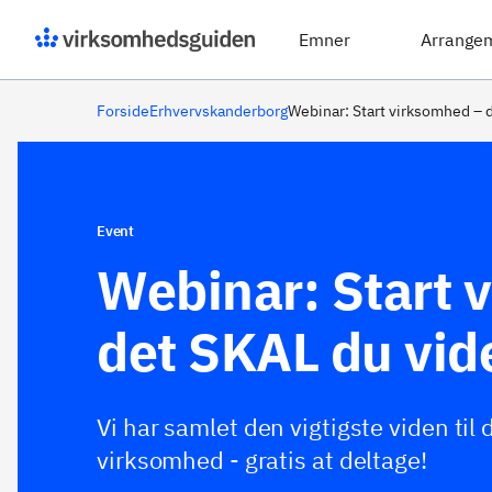
Emner
Arrange
Forside
Erhvervskanderborg
Webinar: Start virksomhed – 
Event
Webinar: Start 
det SKAL du vid
Vi har samlet den vigtigste viden til d
virksomhed - gratis at deltage!