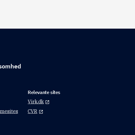
rksomhed
Relevante sites
Virk.dk
mmesites
CVR