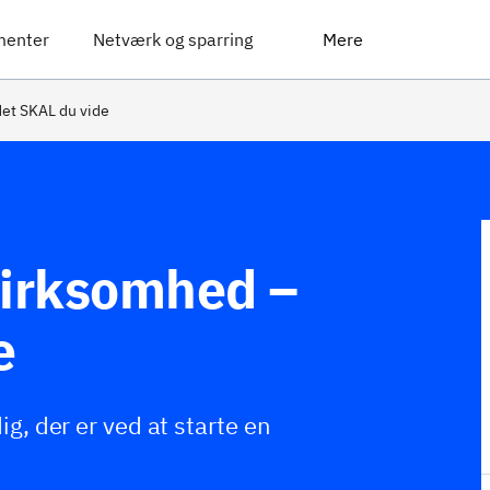
menter
Netværk og sparring
Mere
det SKAL du vide
virksomhed –
e
ig, der er ved at starte en