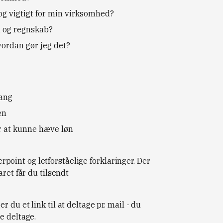
og vigtigt for min virksomhed?
g og regnskab?
vordan gør jeg det?
gang
en
or at kunne hæve løn
int og letforståelige forklaringer. Der
ret får du tilsendt
du et link til at deltage pr. mail - du
e deltage.