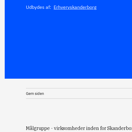
Udbydes af:
Erhvervskanderborg
Gem siden
Målgruppe - virksomheder inden for Skanderb