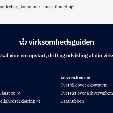
 Skanderborg kommune - husk tilmelding!
skal vide om opstart, drift og udvikling af din vi
Erhvervsfremme
Overblik over økosystem
n læst op
Oversigt over Erhvervsfre
elighedserklæring
Datahubben