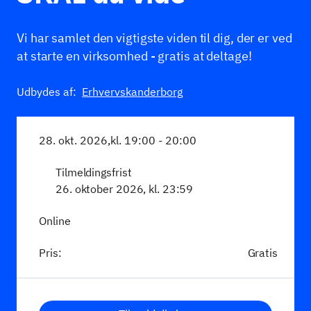
Vi har samlet den vigtigste viden til dig, der er ved
at starte en virksomhed - gratis at deltage!
Udbydes af:
Erhvervskanderborg
28. okt. 2026,
kl. 19:00 - 20:00
Tilmeldingsfrist
26. oktober 2026, kl. 23:59
Online
Pris:
Gratis