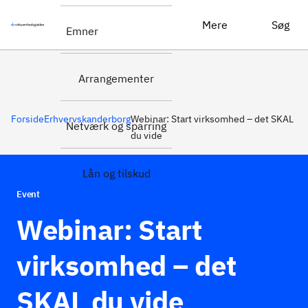
Webinar: Start virksomhed – det SKAL du vide
Tilmeld dig her
Mere
Søg
Emner
Arrangementer
Forside
Erhvervskanderborg
Webinar: Start virksomhed – det SKAL
Netværk og sparring
du vide
Lån og tilskud
Event
Webinar: Start
virksomhed – det
SKAL du vide