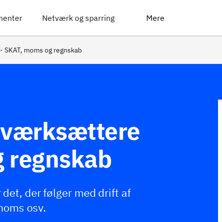
menter
Netværk og sparring
Mere
 - SKAT, moms og regnskab
iværksættere
g regnskab
det, der følger med drift af
 moms osv.