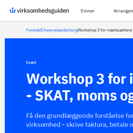
Emner
Arrange
Forside
Erhvervskanderborg
Workshop 3 for iværksættere
Event
Workshop 3 for 
- SKAT, moms o
Få den grundlæggende forståelse for 
virksomhed - skrive faktura, betale