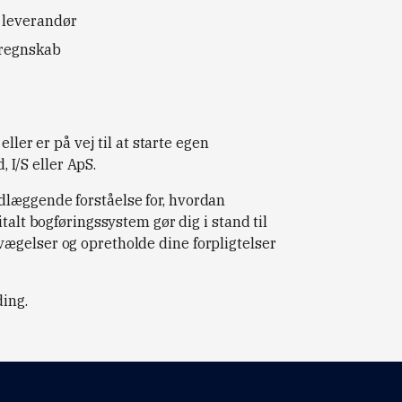
n leverandør
sregnskab
ller er på vej til at starte egen
I/S eller ApS.
læggende forståelse for, hvordan
talt bogføringssystem gør dig i stand til
ægelser og opretholde dine forpligtelser
ding.