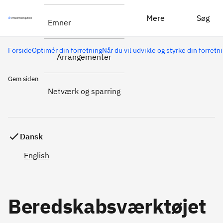
Mere
Søg
Emner
Forside
Optimér din forretning
Når du vil udvikle og styrke din forretn
Arrangementer
Gem siden
Netværk og sparring
Dansk
English
Beredskabsværktøjet