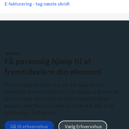
E-fakturering - tag næste skridt
Sparring
Få personlig hjælp til at
fremtidssikre din økonomi
Der er meget at holde styr på, når man driver
virksomhed, men heldigvis er der hjælp at hente i dit
Erhvervshus. Vores erfarne forretningsudviklere
kommer selv fra erhvervslivet, og de står klar til at
hjælpe dig – helt gratis.
Gå til erhvervshus
Vælg Erhvervshus