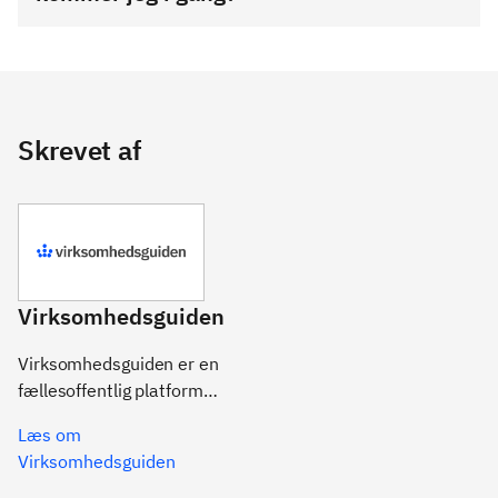
Skrevet af
Virksomhedsguiden
Virksomhedsguiden er en
fællesoffentlig platform
med vejledning om opstart
Læs om
drift og udvikling af din
Virksomhedsguiden
virksomhed.