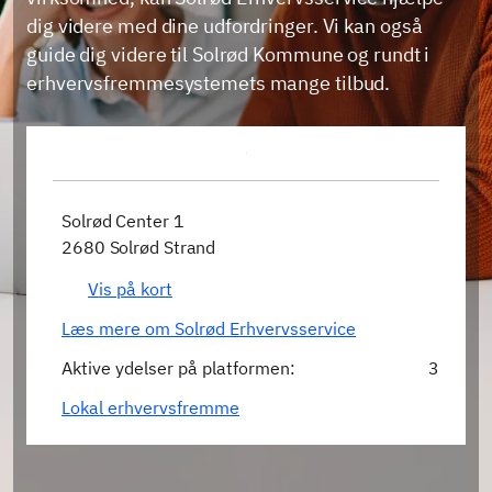
dig videre med dine udfordringer. Vi kan også
guide dig videre til Solrød Kommune og rundt i
erhvervsfremmesystemets mange tilbud.
Solrød Center 1
2680 Solrød Strand
Vis på kort
Læs mere om Solrød Erhvervsservice
Aktive ydelser på platformen:
3
Lokal erhvervsfremme