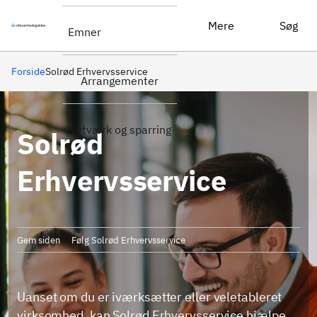
Mere
Søg
Emner
Forside
Solrød Erhvervsservice
Arrangementer
Netværk og sparring
Solrød
Erhvervsservice
Gem siden
Følg Solrød Erhvervsservice
Uanset om du er iværksætter eller veletableret
virksomhed, kan Solrød Erhvervsservice hjælpe