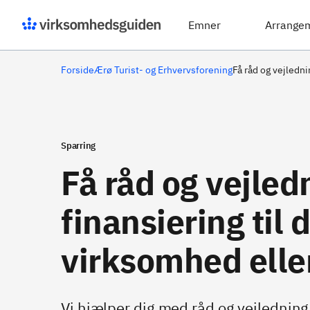
Emner
Arrange
Forside
Ærø Turist- og Erhvervsforening
Få råd og vejledni
Sparring
Få råd og vejle
finansiering til 
virksomhed elle
Vi hjælper dig med råd og vejledning 