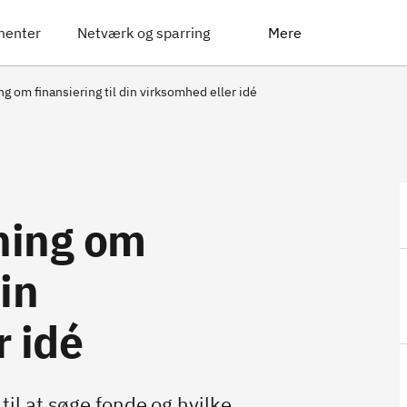
menter
Netværk og sparring
Mere
ng om finansiering til din virksomhed eller idé
dning om
din
r idé
til at søge fonde og hvilke