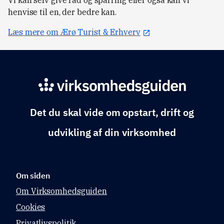
Vi kan selv give råd og sparring eller også kan vi
henvise til en, der bedre kan.
Læs mere om Ærø Turist & Erhverv
Det du skal vide om opstart, drift og
udvikling af din virksomhed
Om siden
Om Virksomhedsguiden
Cookies
Privatlivspolitik