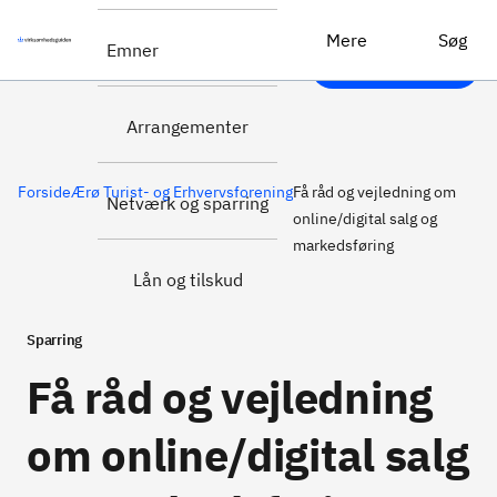
Kontaktperson:
Få råd og vejledning om online/digital salg og markedsføring
Chris
Mere
Søg
Emner
Hammeken
Arrangementer
Forside
Ærø Turist- og Erhvervsforening
Få råd og vejledning om
Netværk og sparring
online/digital salg og
markedsføring
Lån og tilskud
Sparring
Få råd og vejledning
om online/digital salg