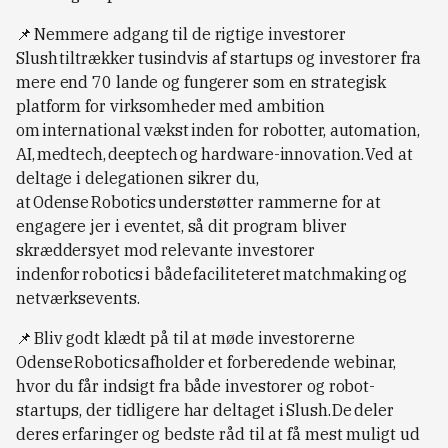
📌 Nemmere adgang til de rigtige investorer
Slush tiltrækker tusindvis af startups og investorer fra
mere end 70 lande og fungerer som en strategisk
platform for virksomheder med ambition
om international vækst inden for robotter, automation,
AI, medtech, deeptech og hardware-innovation. Ved at
deltage i delegationen sikrer du,
at Odense Robotics understøtter rammerne for at
engagere jer i eventet, så dit program bliver
skræddersyet mod relevante investorer
indenfor robotics i både faciliteteret matchmaking og
netværksevents.
📌 Bliv godt klædt på til at møde investorerne
Odense Robotics afholder et forberedende webinar,
hvor du får indsigt fra både investorer og robot-
startups, der tidligere har deltaget i Slush. De deler
deres erfaringer og bedste råd til at få mest muligt ud