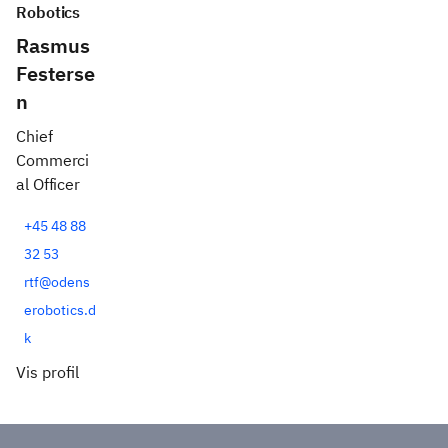
Robotics
Rasmus
Festerse
n
Chief
Commerci
al Officer
+45 48 88
32 53
rtf@odens
erobotics.d
k
Vis profil