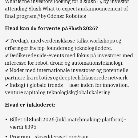
What is the investors looking for a slush? // by investor
attending Slush What to expect and announcement of
final program // by Odense Robotics
Hvad kan du forvente på Slush 2026?
✔ Tre dage med verdensklasse talks, workshops og
erfaringer fra top-founders og teknologiledere.
✔ Dedikerede side-events med fokus på investorer med
interesse for robot, drone og automationsteknologi.
✔ Møder med internationale investorer og potentielle
partnere fra robotics og deeptech fokuserede netværk
✔ Indsigt i globale trends — især inden for innovation,
venture capital og teknologisk global skalering.
Hvad er inkluderet:
Billet til Slush 2026 (inkl. matchmaking-platform) -
værdi €395
Program – skræddersyet program