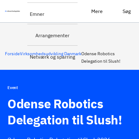
Odense Robotics Delegation til Slush!
Tilmeld dig her
Mere
Søg
Emner
Arrangementer
Forside
Virksomhedsudvikling Danmark
Odense Robotics
Netværk og sparring
Delegation til Slush!
Event
Odense Robotics
Delegation til Slush!