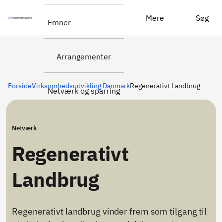
Regenerativt Landbrug
Ja tak, jeg vil være med
Mere
Søg
Emner
Arrangementer
Forside
Virksomhedsudvikling Danmark
Regenerativt Landbrug
Netværk og sparring
Netværk
Regenerativt
Landbrug
Regenerativt landbrug vinder frem som tilgang til