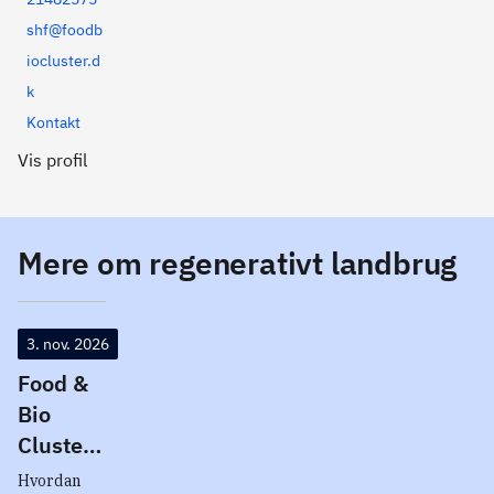
shf@foodb
iocluster.d
k
Kontakt
Vis profil
Mere om regenerativt landbrug
3. nov. 2026
Food &
Bio
Cluster:
Netværk
Hvordan 