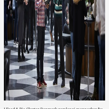
Food and
Bio Cluster
Denmark
Elena
Sørense
n Skytte
Innovation
Manager