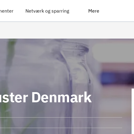
menter
Netværk og sparring
Mere
uster Denmark