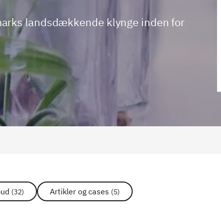
marks landsdækkende klynge inden for
bud
Artikler og cases
(32)
(5)