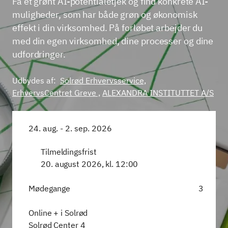
Få et grønt AI-potentialetjek og find konkrete AI-
muligheder, som har både grøn og økonomisk
effekt i din virksomhed. På forløbet arbejder du
med din egen virksomhed, dine processer og dine
udfordringer.
Udbydes af:
Solrød Erhvervsservice,
ErhvervsCentret Greve ,
ALEXANDRA INSTITUTTET A/S
24. aug. - 2. sep. 2026
Tilmeldingsfrist
20. august 2026, kl. 12:00
Mødegange
3
Online + i Solrød
Solrød Center 4