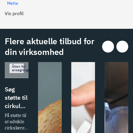
Mette
Vis profil
Flere aktuelle tilbud for
din virksomhed
Åben for
ansøgninger
Søg
støtte til
cirkulær
omstilli
Få støtte til 
ng i
at udvikle 
cirkulære 
bygge-