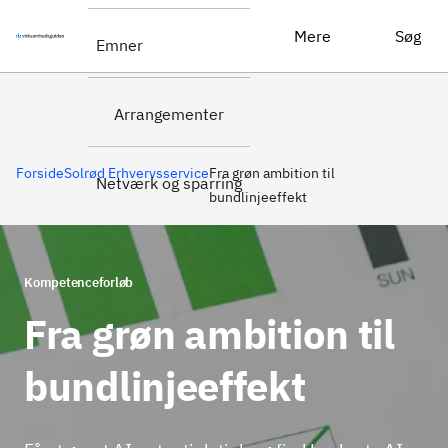
Fra grøn ambition til bundlinjeeffekt
Tilmeld dig her
Mere
Søg
Emner
Arrangementer
Forside
Solrød Erhvervsservice
Fra grøn ambition til
Netværk og sparring
bundlinjeeffekt
Kompetenceforløb
Fra grøn ambition til
bundlinjeeffekt