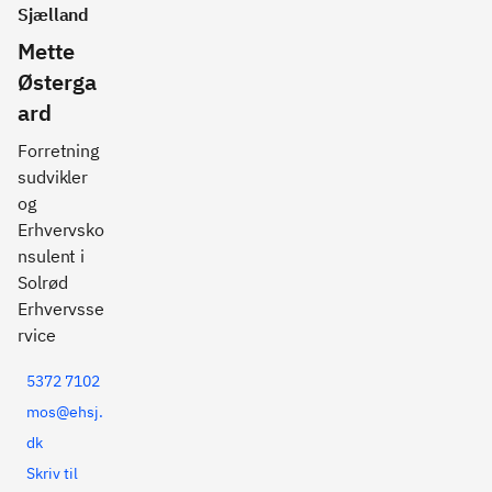
Sjælland
Mette
Østerga
ard
Forretning
sudvikler
og
Erhvervsko
nsulent i
Solrød
Erhvervsse
rvice
5372 7102
mos@ehsj.
dk
Skriv til