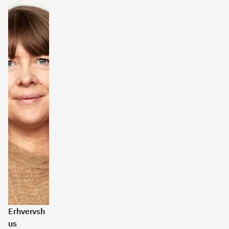
Erhvervsh
us