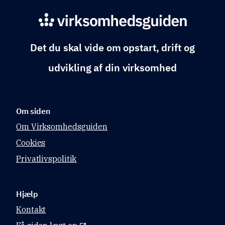
Du kan få 
dækket 50 
% af 
udgiften til 
en ekstern 
Det du skal vide om opstart, drift og
rådgiver – 
udvikling af din virksomhed
op til 
150.000 kr.
Om siden
Om Virksomhedsguiden
Cookies
Privatlivspolitik
Hjælp
Kontakt