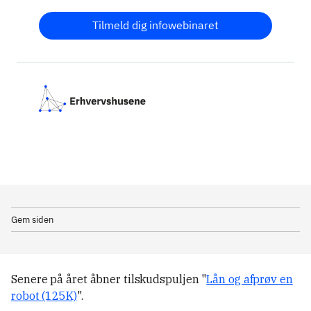
Tilmeld dig infowebinaret
Gem siden
Senere på året åbner tilskudspuljen "
Lån og afprøv en
robot (125K)
".