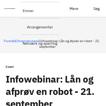
Tilmeld dig
Infowebinar: Lån og afprøv en robot - 21. september
Mere
Søg
Emner
infowebinaret
Arrangementer
Forside
Erhvervshusene
Infowebinar: Lån og afprøv en robot - 21.
Netværk og sparring
september
Event
Infowebinar: Lån og
afprøv en robot - 21.
september