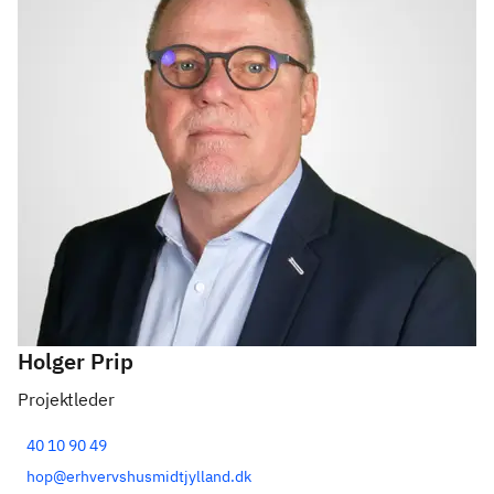
Holger Prip
Projektleder
40 10 90 49
hop@erhvervshusmidtjylland.dk