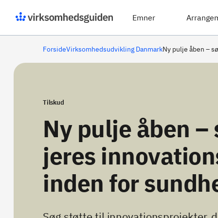
Emner
Arrange
Forside
Virksomhedsudvikling Danmark
Ny pulje åben – sø
Tilskud
Ny pulje åben – 
jeres innovation
inden for sundh
Søg støtte til innovationsprojekter, d