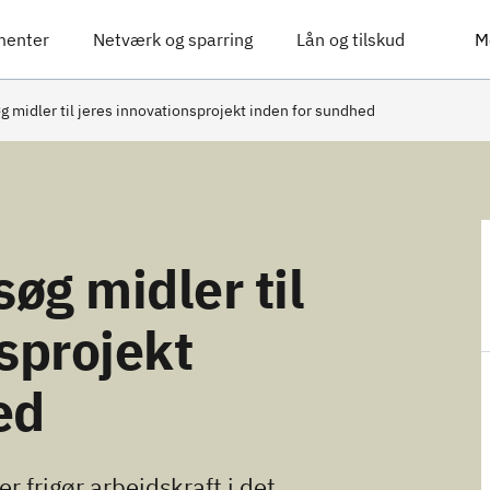
menter
Netværk og sparring
Lån og tilskud
M
g midler til jeres innovationsprojekt inden for sundhed
søg midler til
sprojekt
ed
er frigør arbejdskraft i det