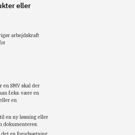
kter eller
igør arbejdskraft
for
r en SMV skal der
kan f.eks. være en
ller en
til en ny løsning eller
kan dokumenteres.
r det en forudsætning,