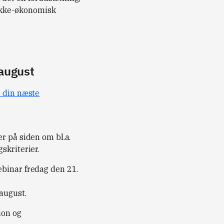
f ikke-økonomisk
 august
d din næste
r på siden om bl.a.
skriterier.
binar fredag den 21.
august.
ion og