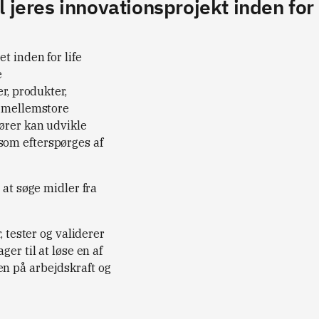
il jeres innovationsprojekt inden fo
t inden for life
e
r, produkter,
g mellemstore
ører kan udvikle
som efterspørges af
 at søge midler fra
, tester og validerer
er til at løse en af
n på arbejdskraft og