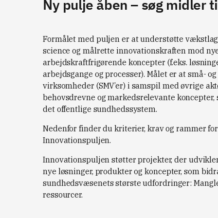
Ny pulje åben – søg midler t
Formålet med puljen er at understøtte vækstlage
science og målrette innovationskraften mod ny
arbejdskraftfrigørende koncepter (f.eks. løsninge
arbejdsgange og processer). Målet er at små- o
virksomheder (SMV’er) i samspil med øvrige akt
behovsdrevne og markedsrelevante koncepter, 
det offentlige sundhedssystem.
Nedenfor finder du kriterier, krav og rammer for
Innovationspuljen.
Innovationspuljen støtter projekter, der udvikler
nye løsninger, produkter og koncepter, som bidrag
sundhedsvæsenets største udfordringer: Mangle
ressourcer.