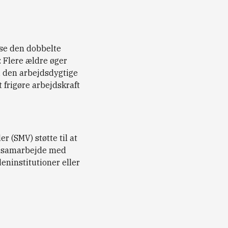
øse den dobbelte
 Flere ældre øger
i den arbejdsdygtige
 frigøre arbejdskraft
 (SMV) støtte til at
 i samarbejde med
deninstitutioner eller