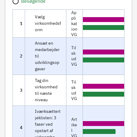
Besøgende
Ap
Vælg
pli
virksomhedsf
1
kat
C
ion
orm
h
VG
End of interactive chart.
a
Ansæt en
Til
medarbejder
r
sk
2
til
C
ud
t
udviklingsop
VG
h
gaver
End of interactive chart.
a
Bar chart with 2 bars.
Tag din
The chart has 1 X axis displa
Til
r
virksomhed
The chart has 1 Y axis displ
sk
3
C
ud
til næste
t
VG
niveau
h
End of interactive chart.
Bar chart with 2 bars.
a
Iværksættert
The chart has 1 X axis displa
jeklisten: 3
r
Art
The chart has 1 Y axis displ
faser ved
ike
4
C
t
l
opstart af
24
24
VG