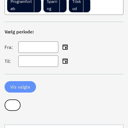
Programforl
Sparri
Tilsk
øb
ng
ud
Vælg periode:
Fra:
Til:
Vis valgte