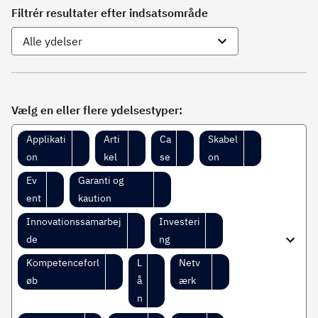
Filtrér resultater efter indsatsområde
Vælg en eller flere ydelsestyper:
Applikati
Arti
Ca
Skabel
on
kel
se
on
Ev
Garanti og
ent
kaution
Innovationssamarbej
Investeri
de
ng
Kompetenceforl
L
Netv
øb
å
ærk
n