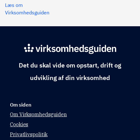
Læs om
drift og udvikling af din
Virksomhedsguiden
virksomhed.
Det du skal vide om opstart, drift og
udvikling af din virksomhed
Om siden
Om Virksomhedsguiden
Cookies
Privatlivspolitik