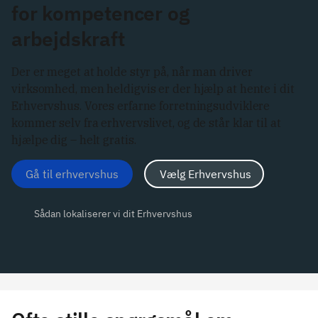
for kompetencer og
arbejdskraft
Der er meget at holde styr på, når man driver
virksomhed, men heldigvis er der hjælp at hente i dit
Erhvervshus. Vores erfarne forretningsudviklere
kommer selv fra erhvervslivet, og de står klar til at
hjælpe dig – helt gratis.
Gå til erhvervshus
Vælg Erhvervshus
Sådan lokaliserer vi dit Erhvervshus