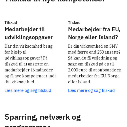
Tilskud
Tilskud
Medarbejder til
Medarbejder fra EU,
udviklingsopgaver
Norge eller Island?
Har din virksomhed brug 
Er din virksomhed en SMV 
for hjælp til 
med færre end 250 ansatte? 
udviklingsopgaver? Få 
Så kan du få vejledning og 
tilskud til at ansætte en 
søge om tilskud på op til 
medarbejder i 6 måneder, 
2.000 euro til at onboarde en 
og få nye kompetencer ind i 
medarbejder fra EU, Norge 
din virksomhed. 
eller Island. 
Læs mere og søg tilskud
Læs mere og søg tilskud
Sparring, netværk og
programmer