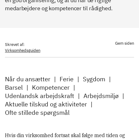
en god organisering, og at du har de rigtige
medarbejdere og kompetencer til rådighed.
Gem siden
Skrevet af:
Virksomhedsguiden
Når du ansætter
|
Ferie
|
Sygdom
|
Barsel
|
Kompetencer
|
Udenlandsk arbejdskraft
|
Arbejdsmiljø
|
Aktuelle tilskud og aktiviteter
|
Ofte stillede spørgsmål
Hvis din virksomhed fortsat skal følge med tiden og